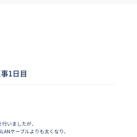
事1日目
を行いましたが、
5LANケーブルよりも太くなり、