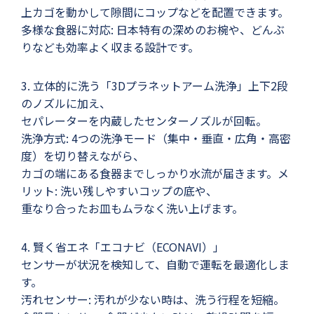
上カゴを動かして隙間にコップなどを配置できます。
多様な食器に対応: 日本特有の深めのお椀や、どんぶ
りなども効率よく収まる設計です。
3. 立体的に洗う「3Dプラネットアーム洗浄」上下2段
のノズルに加え、
セパレーターを内蔵したセンターノズルが回転。
洗浄方式: 4つの洗浄モード（集中・垂直・広角・高密
度）を切り替えながら、
カゴの端にある食器までしっかり水流が届きます。メ
リット: 洗い残しやすいコップの底や、
重なり合ったお皿もムラなく洗い上げます。
4. 賢く省エネ「エコナビ（ECONAVI）」
センサーが状況を検知して、自動で運転を最適化しま
す。
汚れセンサー: 汚れが少ない時は、洗う行程を短縮。