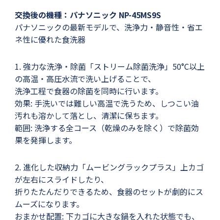
交換後の機種：パナソニック NP-45MS9S
パナソニックの最新モデルで、洗浄力・静音性・省エ
ネ性に優れた食洗器
1. 強力な洗浄・除菌「ストリーム除菌洗浄」50°C以上
の高温・高圧水流で洗い上げることで、
洗浄工程で食器の除菌を同時に行います。
効果: 手洗いでは難しい高温で洗うため、しつこい油
汚れも溶かして落とし、清潔に保ちます。
範囲: 洗浄する全コース（乾燥のみを除く）で除菌効
果を発揮します。
2. 進化した収納力「ムービングラックプラス」上カゴ
が左右にスライドしたり、
折りたたんだりできるため、食器のセットが劇的にス
ムーズになります。
おまかせ配置: 下カゴに大きな鍋を入れた状態でも、