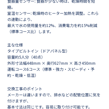
食器量センサー: 食器が少ない時は、乾燥時間を短
縮。
室温センサー: 乾燥時のヒーター加熱を調整。これら
の連動により、
最大で水の使用量を約12%、消費電力を約15%削減
（標準コース比）します。
主な仕様
タイプビルトイン（ドアパネル型）
容量約5人分（40点）
外形寸法幅448mm × 奥行627mm × 高さ450mm
運転コース6コース（標準・強力・スピーディ・予
約・乾燥・低温）
交換工事のポイント
メーカーは違いますので、排水などの配管位置に気を
付けますが、
基本寸法は同じです。容易に取り付け可能です。