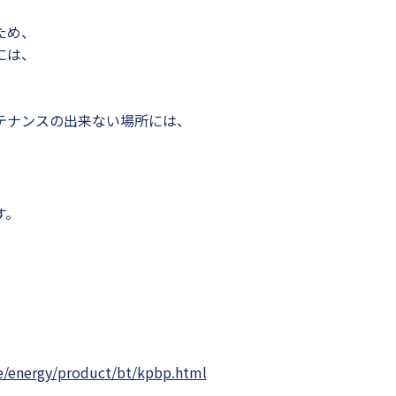
ため、
には、
、
テナンスの出来ない場所には、
す。
ce/energy/product/bt/kpbp.html